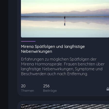
Mirena Spätfolgen und langfristige
Nebenwirkungen
Erfahrungen zu möglichen Spätfolgen der
Mirena Hormonspirale. Frauen berichten über
langfristige Nebenwirkungen, Symptome und
Beschwerden auch nach Entfernung.
20
256
Themen
Beiträge