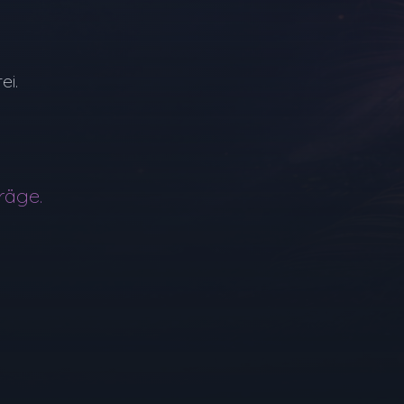
ei.
träge.