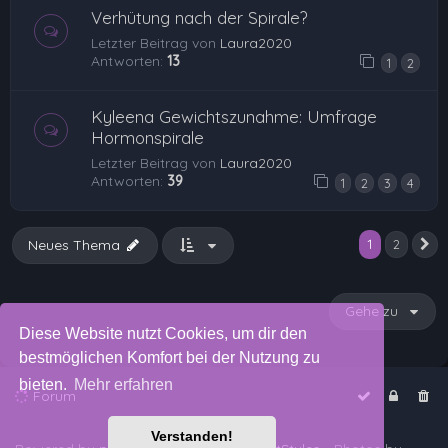
Verhütung nach der Spirale?
Letzter Beitrag von
Laura2020
Antworten:
13
1
2
Kyleena Gewichtszunahme: Umfrage
Hormonspirale
Letzter Beitrag von
Laura2020
Antworten:
39
1
2
3
4
1
Neues Thema
2
N
Gehe zu
Diese Website nutzt Cookies, um dir den
bestmöglichen Komfort bei der Nutzung zu
bieten.
Mehr erfahren
Forum
Verstanden!