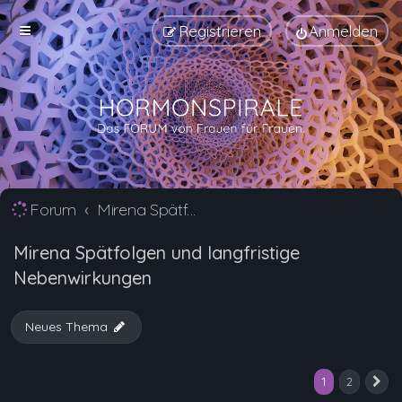
Registrieren
Anmelden
Forum
Mirena Spätfolgen und langfristige Nebenwirkungen
Mirena Spätfolgen und langfristige
Nebenwirkungen
Neues Thema
1
2
N