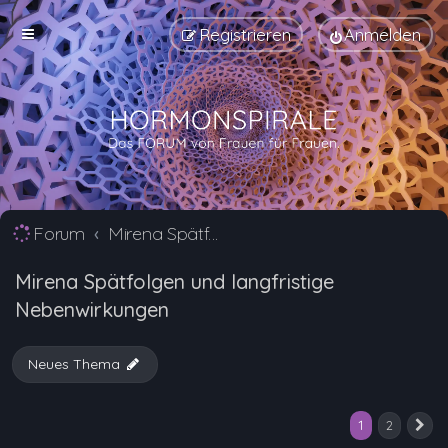
Registrieren
Anmelden
Forum
Mirena Spätfolgen und langfristige Nebenwirkungen
Mirena Spätfolgen und langfristige
Nebenwirkungen
Neues Thema
1
2
N