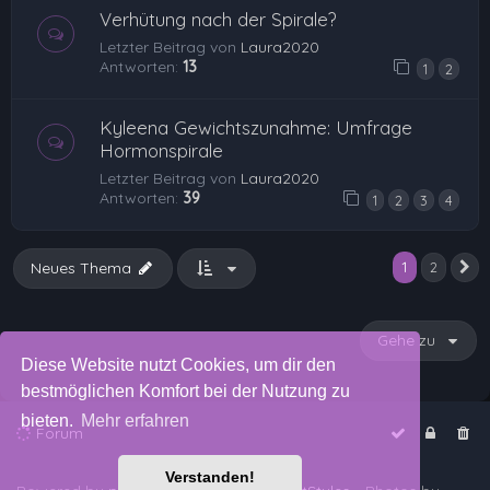
Verhütung nach der Spirale?
Letzter Beitrag von
Laura2020
Antworten:
13
1
2
Kyleena Gewichtszunahme: Umfrage
Hormonspirale
Letzter Beitrag von
Laura2020
Antworten:
39
1
2
3
4
1
Neues Thema
2
N
Gehe zu
Diese Website nutzt Cookies, um dir den
bestmöglichen Komfort bei der Nutzung zu
bieten.
Mehr erfahren
Forum
Verstanden!