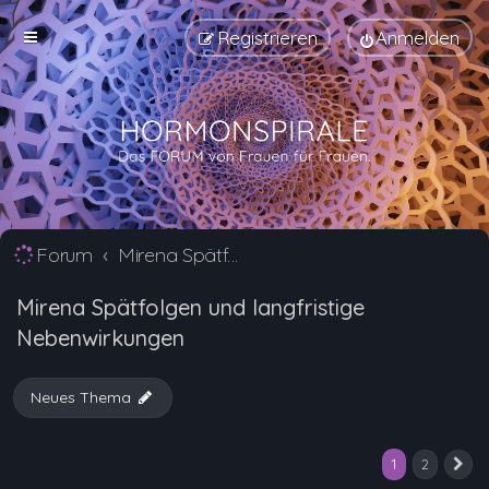
Registrieren
Anmelden
Forum
Mirena Spätfolgen und langfristige Nebenwirkungen
Mirena Spätfolgen und langfristige
Nebenwirkungen
Neues Thema
1
2
N