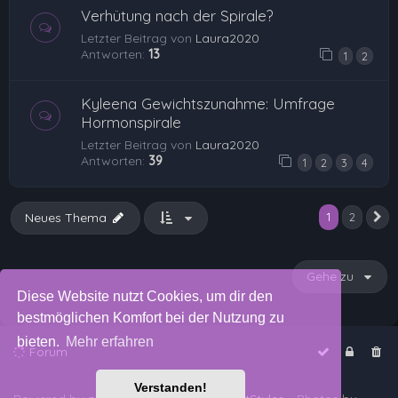
Verhütung nach der Spirale?
Letzter Beitrag von
Laura2020
Antworten:
13
1
2
Kyleena Gewichtszunahme: Umfrage
Hormonspirale
Letzter Beitrag von
Laura2020
Antworten:
39
1
2
3
4
1
Neues Thema
2
N
Gehe zu
Diese Website nutzt Cookies, um dir den
bestmöglichen Komfort bei der Nutzung zu
bieten.
Mehr erfahren
Forum
Verstanden!