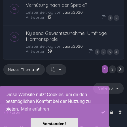
Verhütung nach der Spirale?
Letzter Beitrag von
Laura2020
Antworten:
13
1
2
Kyleena Gewichtszunahme: Umfrage
Hormonspirale
Letzter Beitrag von
Laura2020
Antworten:
39
1
2
3
4
1
Neues Thema
2
N
Gehe zu
Diese Website nutzt Cookies, um dir den
bestmöglichen Komfort bei der Nutzung zu
bieten.
Mehr erfahren
Forum
Verstanden!