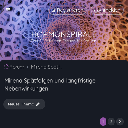
Registrieren
Anmelden
Forum
Mirena Spätfolgen und langfristige Nebenwirkungen
Mirena Spätfolgen und langfristige
Nebenwirkungen
Neues Thema
1
2
N