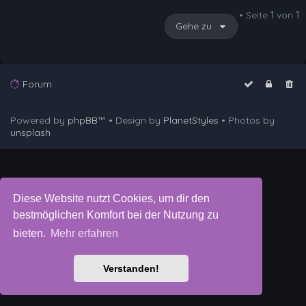
• Seite
1
von
1
Gehe zu
Forum
Powered by
phpBB
™
• Design by
PlanetStyles
• Photos by
unsplash
Diese Website nutzt Cookies, um dir den
bestmöglichen Komfort bei der Nutzung zu
bieten.
Mehr erfahren
Verstanden!