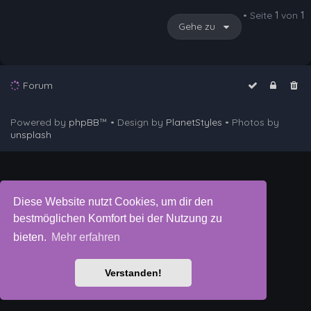
• Seite
1
von
1
Gehe zu
Forum
Powered by
phpBB
™
• Design by
PlanetStyles
• Photos by
unsplash
Diese Website nutzt Cookies, um dir den
bestmöglichen Komfort bei der Nutzung zu
bieten.
Mehr erfahren
Verstanden!