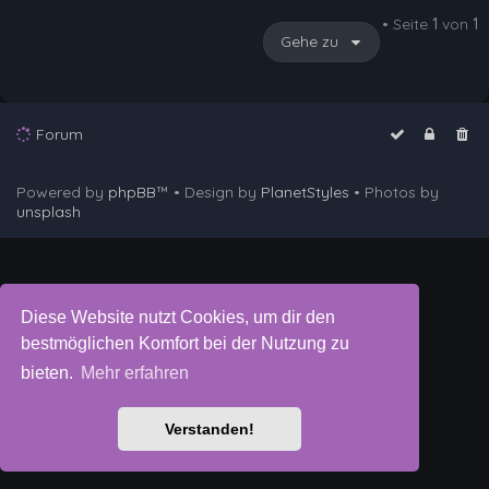
• Seite
1
von
1
Gehe zu
Forum
Powered by
phpBB
™
• Design by
PlanetStyles
• Photos by
unsplash
Diese Website nutzt Cookies, um dir den
bestmöglichen Komfort bei der Nutzung zu
bieten.
Mehr erfahren
Verstanden!