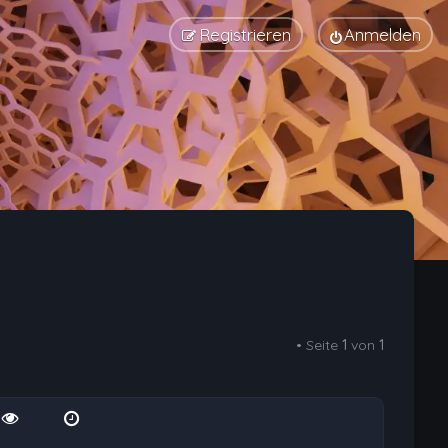
Registrieren
Anmelden
• Seite
1
von
1