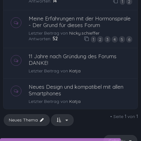
Antworten:
14
1
2
Meine Erfahrungen mit der Hormonspirale
- Der Grund für dieses Forum
Letzter Beitrag von
Nicky.schieffer
Antworten:
52
1
2
3
4
5
6
11 Jahre nach Gründung des Forums
DANKE!
Letzter Beitrag von
Katja
Neues Design und kompatibel mit allen
Smartphones
Letzter Beitrag von
Katja
• Seite
1
von
1
Neues Thema
Gehe zu