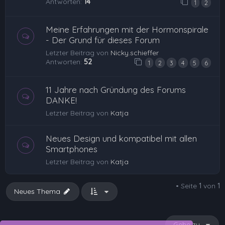
Antworten:
14
1
2
Meine Erfahrungen mit der Hormonspirale
- Der Grund für dieses Forum
Letzter Beitrag von
Nicky.schieffer
Antworten:
52
1
2
3
4
5
6
11 Jahre nach Gründung des Forums
DANKE!
Letzter Beitrag von
Katja
Neues Design und kompatibel mit allen
Smartphones
Letzter Beitrag von
Katja
• Seite
1
von
1
Neues Thema
Gehe zu