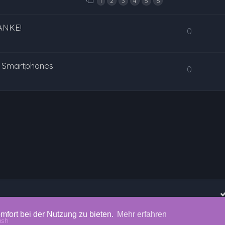
1
2
3
4
5
6
ANKE!
0
n Smartphones
0
mfort bei der Nutzung zu bieten.
Mehr erfahren
ash