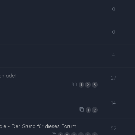
0
0
4
en ade!
27
1
2
3
14
1
2
le - Der Grund für dieses Forum
52