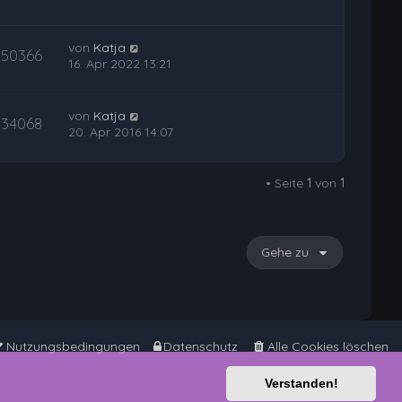
von
Katja
50366
16. Apr 2022 13:21
von
Katja
34068
20. Apr 2016 14:07
• Seite
1
von
1
Gehe zu
Nutzungsbedingungen
Datenschutz
Alle Cookies löschen
Verstanden!