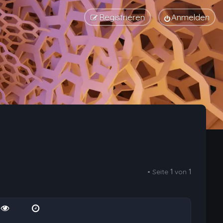
Registrieren
Anmelden
• Seite
1
von
1