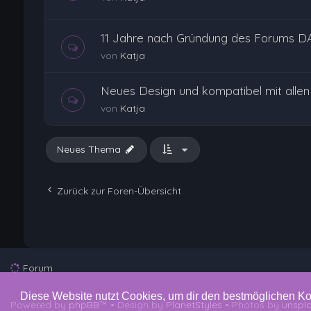
11 Jahre nach Gründung des Forums D
von
Katja
Neues Design und kompatibel mit alle
von
Katja
Neues Thema
Zurück zur Foren-Übersicht
Forum
Diese Website nutzt Cookies, um dir den bestmöglichen Ko
Powered by
phpBB
™
• Design by
PlanetStyles
• Photos by
unspl