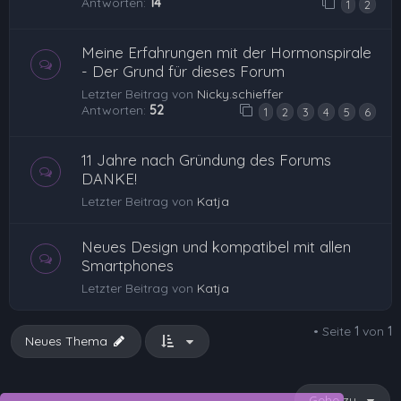
Antworten:
14
1
2
Meine Erfahrungen mit der Hormonspirale
- Der Grund für dieses Forum
Letzter Beitrag von
Nicky.schieffer
Antworten:
52
1
2
3
4
5
6
11 Jahre nach Gründung des Forums
DANKE!
Letzter Beitrag von
Katja
Neues Design und kompatibel mit allen
Smartphones
Letzter Beitrag von
Katja
• Seite
1
von
1
Neues Thema
Gehe zu