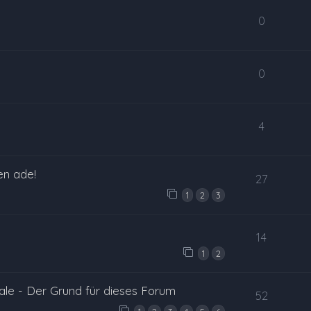
0
0
4
en ade!
27
1
2
3
14
1
2
le - Der Grund für dieses Forum
52