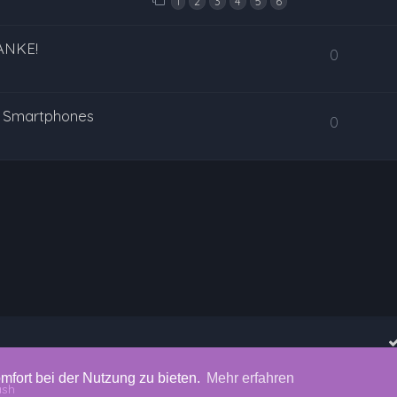
1
2
3
4
5
6
ANKE!
0
n Smartphones
0
mfort bei der Nutzung zu bieten.
Mehr erfahren
ash