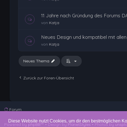
11 Jahre nach Gründung des Forums D
von
Katja
Neues Design und kompatibel mit alle
von
Katja
Neues Thema
Zurück zur Foren-Übersicht
Forum
Diese Website nutzt Cookies, um dir den bestmöglichen Ko
Powered by
phpBB
™
• Design by
PlanetStyles
• Photos by
unspl