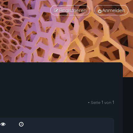
Registrieren
Anmelden
• Seite
1
von
1