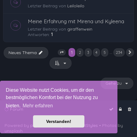
Letzter Beitrag von
Leiloleilo
Meine Erfahrung mit Mirena und Kyleena
Letzter Beitrag von
giraffenwein
Antworten:
1
1
…
Neues Thema
2
3
4
5
234
N
Seite
1
von
234
Gehe zu
Diese Website nutzt Cookies, um dir den
bestmöglichen Komfort bei der Nutzung zu
bieten.
Mehr erfahren
Forum
Verstanden!
Powered by
phpBB
™
• Design by
PlanetStyles
• Photos by
unsplash