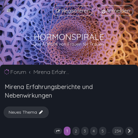
Registrieren
Anmelden
Forum
Mirena Erfahrungsberichte und Nebenwirkungen
Mirena Erfahrungsberichte und
Nebenwirkungen
Neues Thema
1
…
2
3
4
5
234
Seite
1
von
234
N