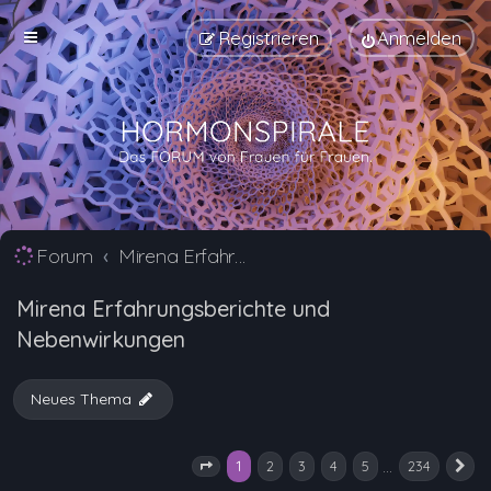
Registrieren
Anmelden
Forum
Mirena Erfahrungsberichte und Nebenwirkungen
Mirena Erfahrungsberichte und
Nebenwirkungen
Neues Thema
1
…
2
3
4
5
234
Seite
1
von
234
N