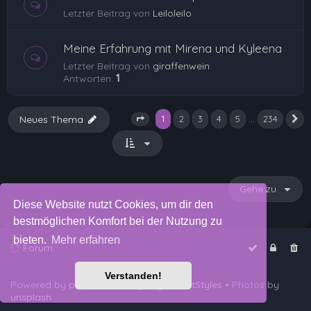
Letzter Beitrag von
Leiloleilo
Meine Erfahrung mit Mirena und Kyleena
Letzter Beitrag von
giraffenwein
Antworten:
1
1
…
Neues Thema
2
3
4
5
234
N
Seite
1
von
234
Gehe zu
Diese Website nutzt Cookies, um dir den
bestmöglichen Komfort bei der Nutzung zu
bieten.
Mehr erfahren
Forum
Verstanden!
Powered by
phpBB
™
• Design by
PlanetStyles
• Photos by
unsplash