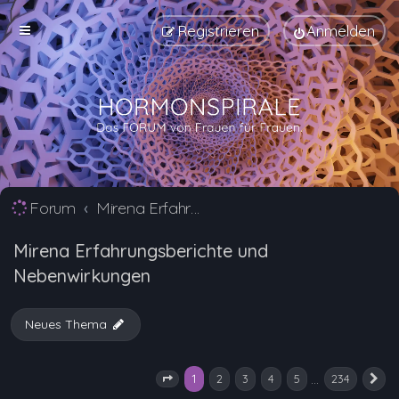
Registrieren
Anmelden
Forum
Mirena Erfahrungsberichte und Nebenwirkungen
Mirena Erfahrungsberichte und
Nebenwirkungen
Neues Thema
1
…
2
3
4
5
234
Seite
1
von
234
N