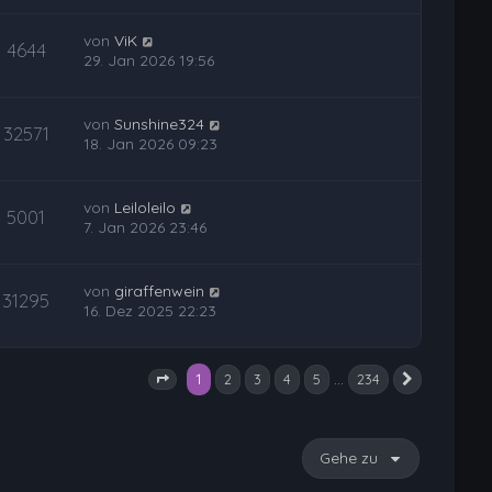
von
ViK
4644
29. Jan 2026 19:56
von
Sunshine324
32571
18. Jan 2026 09:23
von
Leiloleilo
5001
7. Jan 2026 23:46
von
giraffenwein
31295
16. Dez 2025 22:23
1
…
2
3
4
5
234
Nächste
Seite
1
von
234
Gehe zu