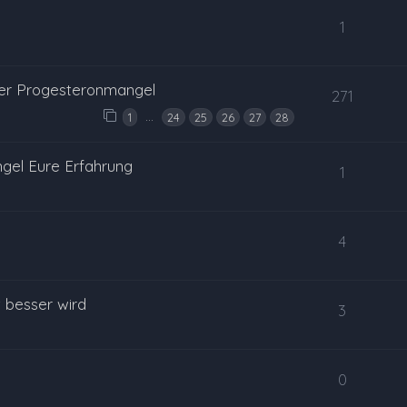
1
mer Progesteronmangel
271
…
1
24
25
26
27
28
gel Eure Erfahrung
1
4
 besser wird
3
0