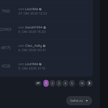
von
Lisa1866
7965
27. Okt 2025 12:22
von
Sarahl1994
20963
6. Okt 2025 15:20
von
Cleo_Kelly
48175
6. Okt 2025 00:21
von
Lisa1866
4328
5. Okt 2025 21:10
1
…
2
3
4
5
14
Nächste
Seite
1
von
14
Gehe zu