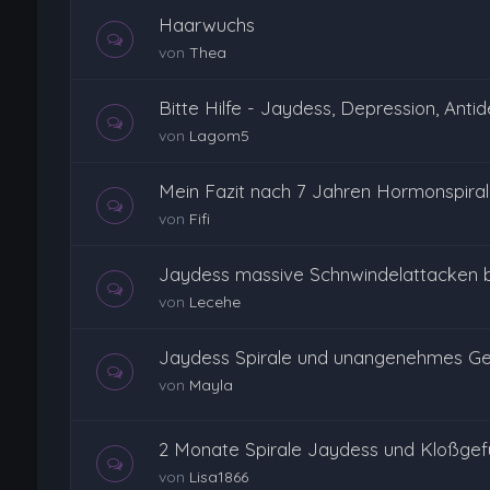
Haarwuchs
von
Thea
Bitte Hilfe - Jaydess, Depression, Anti
von
Lagom5
Mein Fazit nach 7 Jahren Hormonspira
von
Fifi
Jaydess massive Schnwindelattacken b
von
Lecehe
Jaydess Spirale und unangenehmes Ge
von
Mayla
2 Monate Spirale Jaydess und Kloßgefü
von
Lisa1866