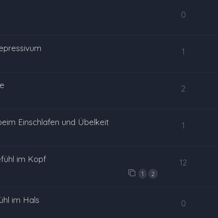
0
depressivum
1
le
2
eim Einschlafen und Übelkeit
1
fühl im Kopf
12
1
2
hl im Hals
0