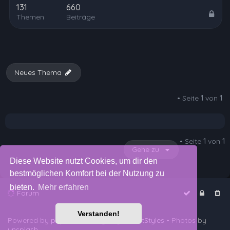
131
660
Themen
Beiträge
Neues Thema
• Seite
1
von
1
• Seite
1
von
1
Gehe zu
Diese Website nutzt Cookies, um dir den
bestmöglichen Komfort bei der Nutzung zu
bieten.
Mehr erfahren
Forum
Verstanden!
Powered by
phpBB
™
• Design by
PlanetStyles
• Photos by
unsplash