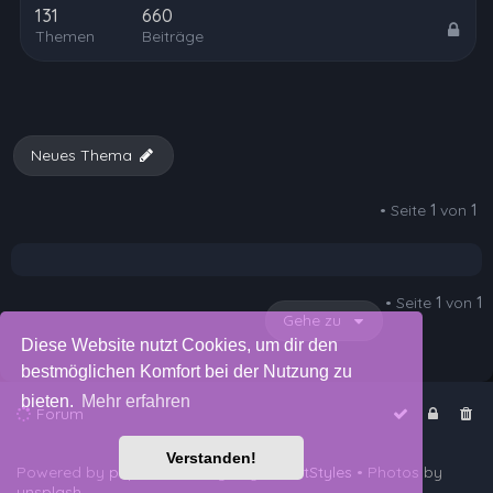
131
660
Themen
Beiträge
Neues Thema
• Seite
1
von
1
• Seite
1
von
1
Gehe zu
Diese Website nutzt Cookies, um dir den
bestmöglichen Komfort bei der Nutzung zu
bieten.
Mehr erfahren
Forum
Verstanden!
Powered by
phpBB
™
• Design by
PlanetStyles
• Photos by
unsplash