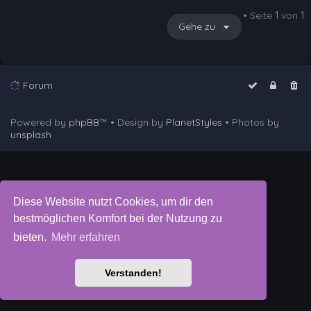
• Seite
1
von
1
Gehe zu
Forum
Powered by
phpBB
™
• Design by
PlanetStyles
• Photos by
unsplash
Diese Website nutzt Cookies, um dir den
bestmöglichen Komfort bei der Nutzung zu
bieten.
Mehr erfahren
Verstanden!