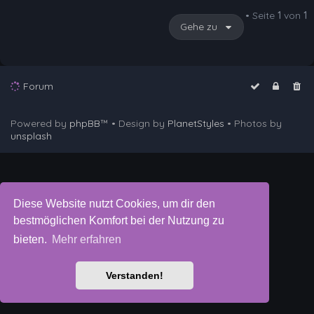
• Seite
1
von
1
Gehe zu
Forum
Powered by
phpBB
™
• Design by
PlanetStyles
• Photos by
unsplash
Diese Website nutzt Cookies, um dir den
bestmöglichen Komfort bei der Nutzung zu
bieten.
Mehr erfahren
Verstanden!