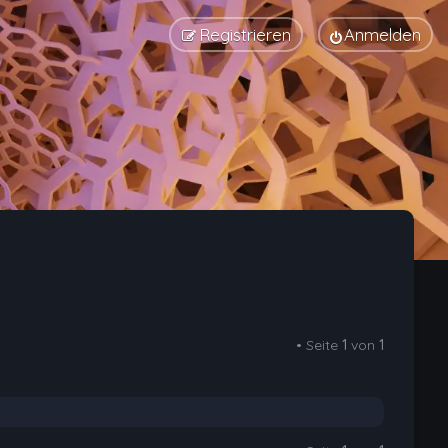
Registrieren
Anmelden
• Seite
1
von
1