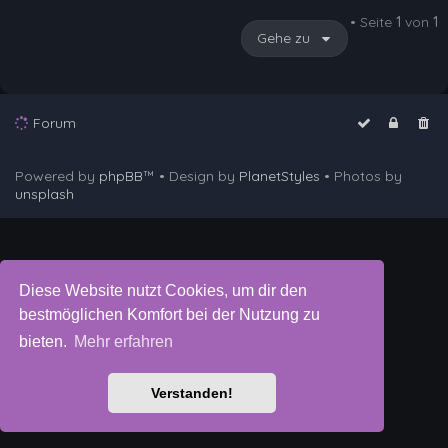
• Seite
1
von
1
Gehe zu
Forum
Powered by
phpBB
™
• Design by
PlanetStyles
• Photos by
unsplash
Diese Website nutzt Cookies, um dir den
bestmöglichen Komfort bei der Nutzung zu
bieten.
Mehr erfahren
Verstanden!