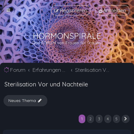
Registrieren
Anmelden
Forum
Erfahrungen mit Verhütungsmittel Alternativen
Sterilisation Vor und Nachteile
Sterilisation Vor und Nachteile
Neues Thema
1
2
3
4
5
N