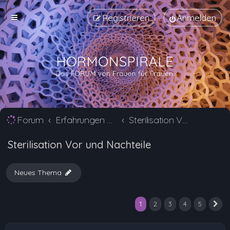
Registrieren
Anmelden
Forum
Erfahrungen mit Verhütungsmittel Alternativen
Sterilisation Vor und Nachteile
Sterilisation Vor und Nachteile
Neues Thema
1
2
3
4
5
N