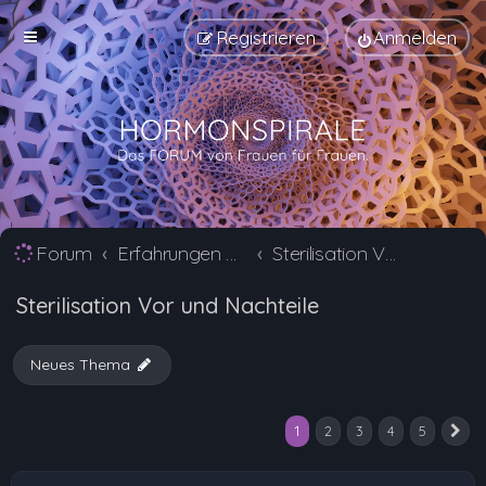
Registrieren
Anmelden
Forum
Erfahrungen mit Verhütungsmittel Alternativen
Sterilisation Vor und Nachteile
Sterilisation Vor und Nachteile
Neues Thema
1
2
3
4
5
N