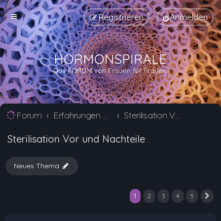
Registrieren
Anmelden
Forum
Erfahrungen mit Verhütungsmittel Alternativen
Sterilisation Vor und Nachteile
Sterilisation Vor und Nachteile
Neues Thema
1
2
3
4
5
N