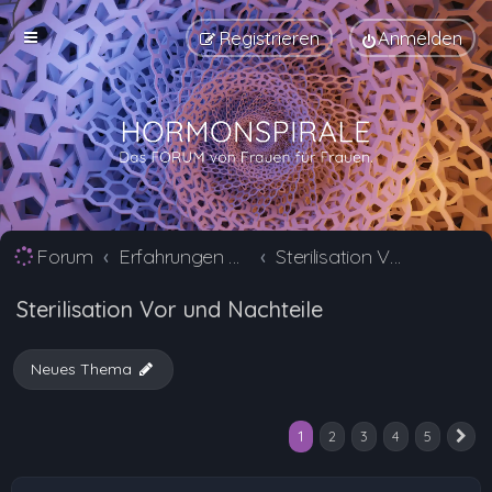
Registrieren
Anmelden
Forum
Erfahrungen mit Verhütungsmittel Alternativen
Sterilisation Vor und Nachteile
Sterilisation Vor und Nachteile
Neues Thema
1
2
3
4
5
N