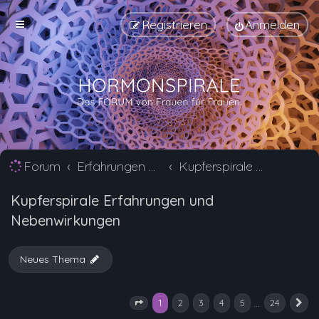
Registrieren
Anmelden
Forum
Erfahrungen mit Verhütungsmittel Alternativen
Kupferspirale Erfahrungen und Nebenwirkungen
Kupferspirale Erfahrungen und
Nebenwirkungen
Neues Thema
1
…
2
3
4
5
24
Seite
1
von
24
N