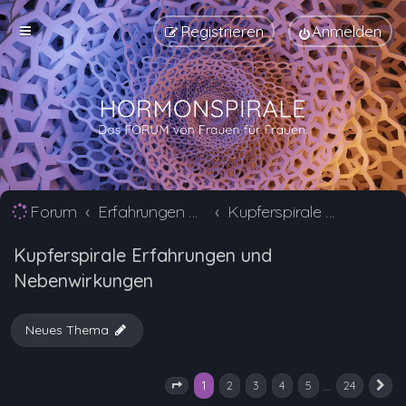
Registrieren
Anmelden
Forum
Erfahrungen mit Verhütungsmittel Alternativen
Kupferspirale Erfahrungen und Nebenwirkungen
Kupferspirale Erfahrungen und
Nebenwirkungen
Neues Thema
1
…
2
3
4
5
24
Seite
1
von
24
N