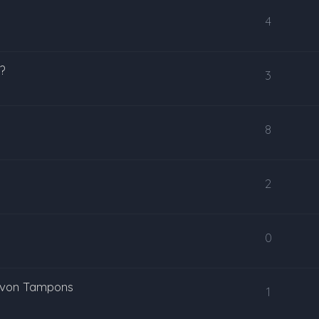
4
 ?
3
8
2
0
g von Tampons
1