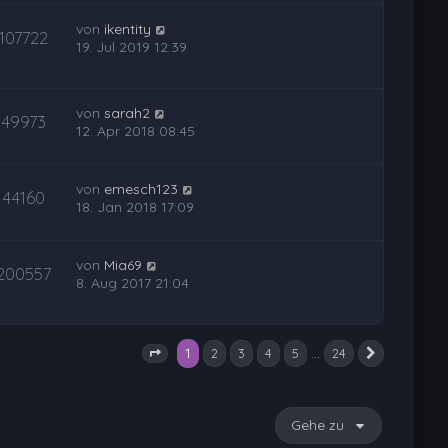
von
ikentity
107722
19. Jul 2019 12:39
von
sarah2
49973
12. Apr 2018 08:45
von
emesch123
44160
18. Jan 2018 17:09
von
Mia69
200557
8. Aug 2017 21:04
1
…
2
3
4
5
24
Nächste
Seite
1
von
24
Gehe zu