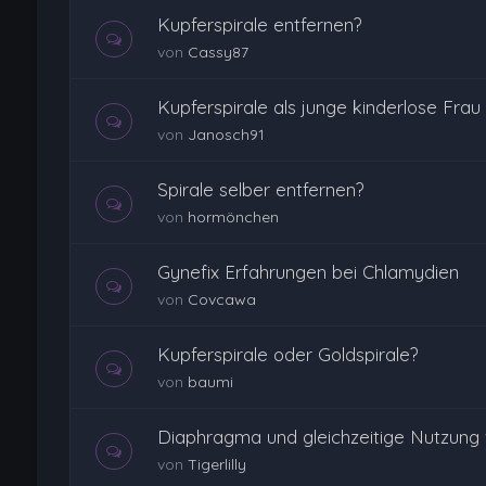
Kupferspirale entfernen?
von
Cassy87
Kupferspirale als junge kinderlose Frau
von
Janosch91
Spirale selber entfernen?
von
hormönchen
Gynefix Erfahrungen bei Chlamydien
von
Covcawa
Kupferspirale oder Goldspirale?
von
baumi
Diaphragma und gleichzeitige Nutzun
von
Tigerlilly