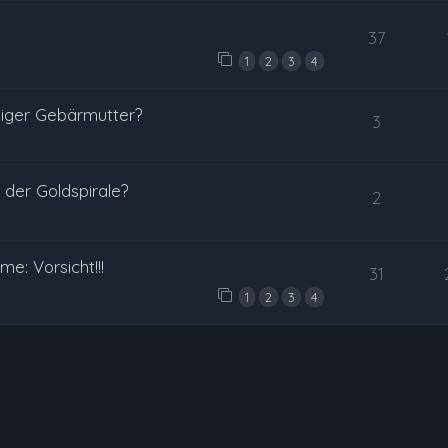
37
1
2
3
4
miger Gebärmutter?
3
der Goldspirale?
2
e: Vorsicht!!!
31
1
2
3
4