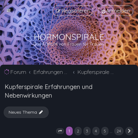
Registrieren
Anmelden
Forum
Erfahrungen mit Verhütungsmittel Alternativen
Kupferspirale Erfahrungen und Nebenwirkungen
Kupferspirale Erfahrungen und
Nebenwirkungen
Neues Thema
1
…
2
3
4
5
24
Seite
1
von
24
N