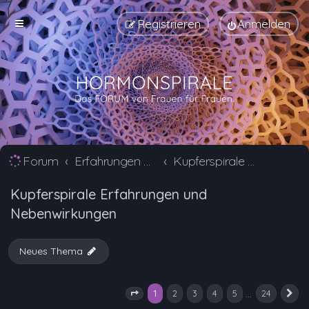
Registrieren
Anmelden
Forum
Erfahrungen mit Verhütungsmittel Alternativen
Kupferspirale Erfahrungen und Nebenwirkungen
Kupferspirale Erfahrungen und
Nebenwirkungen
Neues Thema
1
…
2
3
4
5
24
Seite
1
von
24
N