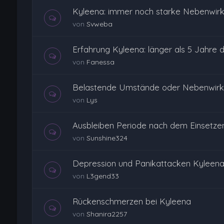
Kyleena: immer noch starke Nebenwir
von
Svweba
Erfahrung Kyleena: länger als 5 Jahre dr
von
Fanessa
Belastende Umstände oder Nebenwirk
von
Lys
Ausbleiben Periode nach dem Einsetze
von
Sunshine324
Depression und Panikattacken Kyleena
von
L3gend33
Rückenschmerzen bei Kyleena
von
Shanira2257