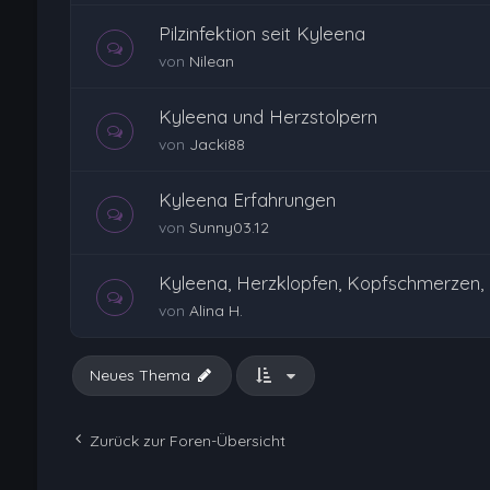
Pilzinfektion seit Kyleena
von
Nilean
Kyleena und Herzstolpern
von
Jacki88
Kyleena Erfahrungen
von
Sunny03.12
Kyleena, Herzklopfen, Kopfschmerzen,
von
Alina H.
Neues Thema
Zurück zur Foren-Übersicht