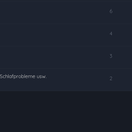
6
4
3
 Schlafprobleme usw.
2