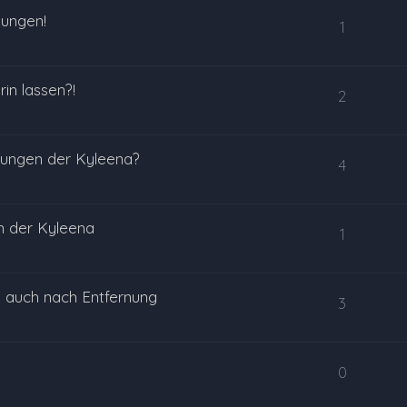
kungen!
1
in lassen?!
2
ungen der Kyleena?
4
n der Kyleena
1
 auch nach Entfernung
3
0