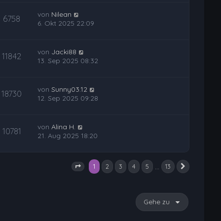
von
Nilean
6758
6. Okt 2025 22:09
von
Jacki88
11842
13. Sep 2025 08:32
von
Sunny03.12
18730
12. Sep 2025 09:28
von
Alina H.
10781
21. Aug 2025 18:20
1
…
2
3
4
5
13
Nächste
Seite
1
von
13
Gehe zu