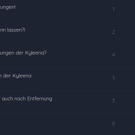
kungen!
1
in lassen?!
2
ungen der Kyleena?
4
n der Kyleena
1
 auch nach Entfernung
3
0