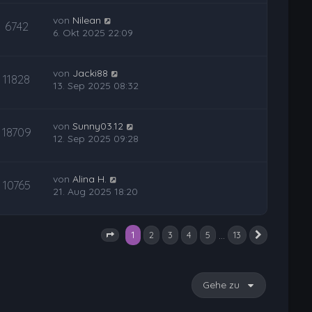
von
Nilean
6742
6. Okt 2025 22:09
von
Jacki88
11828
13. Sep 2025 08:32
von
Sunny03.12
18709
12. Sep 2025 09:28
von
Alina H.
10765
21. Aug 2025 18:20
1
…
2
3
4
5
13
Nächste
Seite
1
von
13
Gehe zu