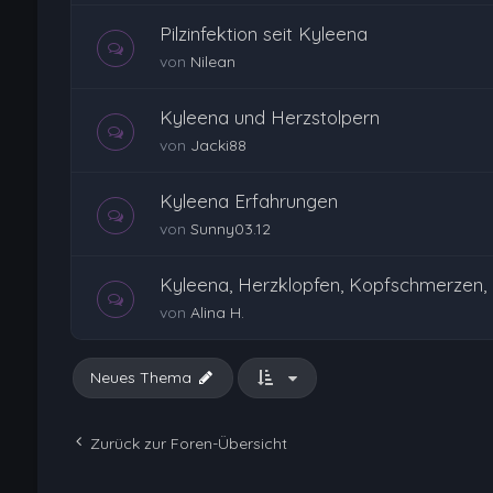
Pilzinfektion seit Kyleena
von
Nilean
Kyleena und Herzstolpern
von
Jacki88
Kyleena Erfahrungen
von
Sunny03.12
Kyleena, Herzklopfen, Kopfschmerzen,
von
Alina H.
Neues Thema
Zurück zur Foren-Übersicht