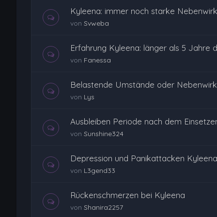
Kyleena: immer noch starke Nebenwir
von
Svweba
Erfahrung Kyleena: länger als 5 Jahre dr
von
Fanessa
Belastende Umstände oder Nebenwirk
von
Lys
Ausbleiben Periode nach dem Einsetze
von
Sunshine324
Depression und Panikattacken Kyleena
von
L3gend33
Rückenschmerzen bei Kyleena
von
Shanira2257