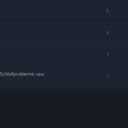
6
4
3
 Schlafprobleme usw.
2