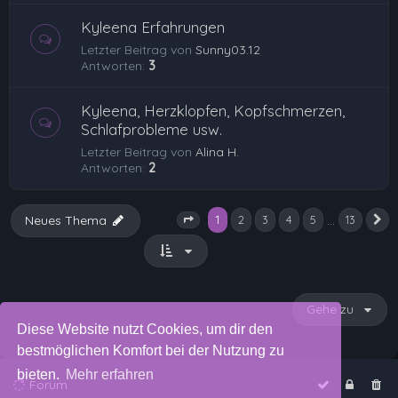
Kyleena Erfahrungen
Letzter Beitrag von
Sunny03.12
Antworten:
3
Kyleena, Herzklopfen, Kopfschmerzen,
Schlafprobleme usw.
Letzter Beitrag von
Alina H.
Antworten:
2
1
…
Neues Thema
2
3
4
5
13
N
Seite
1
von
13
Gehe zu
Diese Website nutzt Cookies, um dir den
bestmöglichen Komfort bei der Nutzung zu
bieten.
Mehr erfahren
Forum