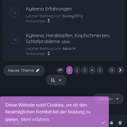
Kyleena Erfahrungen
Letzter Beitrag von
Sunny03.12
Antworten:
3
Kyleena, Herzklopfen, Kopfschmerzen,
Schlafprobleme usw.
Letzter Beitrag von
Alina H.
Antworten:
2
1
…
Neues Thema
2
3
4
5
13
N
Seite
1
von
13
Gehe zu
Diese Website nutzt Cookies, um dir den
bestmöglichen Komfort bei der Nutzung zu
bieten.
Mehr erfahren
Forum