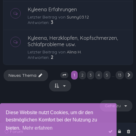
Kyleena Erfahrungen
Letzter Beitrag von
Sunny03.12
Antworten:
3
Kyleena, Herzklopfen, Kopfschmerzen,
Schlafprobleme usw.
Letzter Beitrag von
Alina H.
Antworten:
2
1
…
Neues Thema
2
3
4
5
13
N
Seite
1
von
13
Gehe zu
Diese Website nutzt Cookies, um dir den
bestmöglichen Komfort bei der Nutzung zu
bieten.
Mehr erfahren
Forum