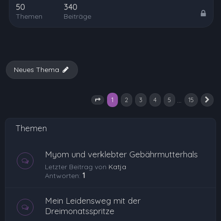
50
340
Themen
Beiträge
Neues Thema
1
…
2
3
4
5
15
Seite
1
von
15
N
Themen
Myom und verklebter Gebährmutterhals
Letzter Beitrag von
Katja
Antworten:
1
Mein Leidensweg mit der
Dreimonatsspritze