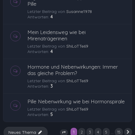
Pille
Letzter Beitrag von
Susanne1978
Antworten:
4
Mein Leidensweg wie bei
Mirenaträgerinen
Letzter Beitrag von
ShiLoTTe69
Antworten:
4
Hormone und Nebenwirkungen: Immer
das gleiche Problem?
Letzter Beitrag von
ShiLoTTe69
Antworten:
3
Pille Nebenwirkung wie bei Hormonspirale
Letzter Beitrag von
ShiLoTTe69
Antworten:
5
1
…
Neues Thema
2
3
4
5
15
N
Seite
1
von
15