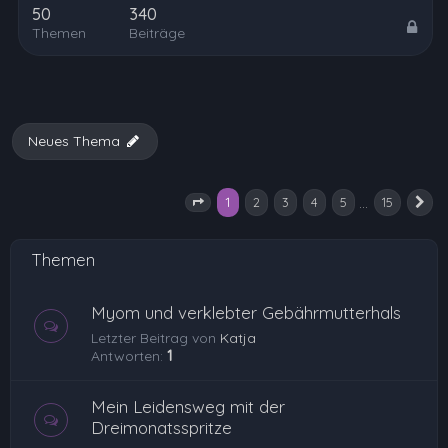
50
340
Themen
Beiträge
Neues Thema
1
…
2
3
4
5
15
Seite
1
von
15
N
Themen
Myom und verklebter Gebährmutterhals
Letzter Beitrag von
Katja
Antworten:
1
Mein Leidensweg mit der
Dreimonatsspritze