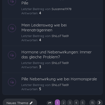
Pille
Letzter Beitrag von
Susanne1978
Antworten:
4
Mein Leidensweg wie bei
Mirenaträgerinen
Letzter Beitrag von
ShiLoTTe69
Antworten:
4
Hormone und Nebenwirkungen: Immer
das gleiche Problem?
Letzter Beitrag von
ShiLoTTe69
Antworten:
3
Pille Nebenwirkung wie bei Hormonspirale
Letzter Beitrag von
ShiLoTTe69
Antworten:
5
1
…
Neues Thema
2
3
4
5
15
N
Seite
1
von
15