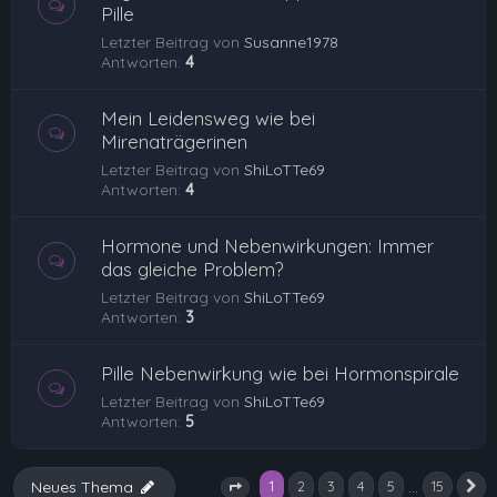
Pille
Letzter Beitrag von
Susanne1978
Antworten:
4
Mein Leidensweg wie bei
Mirenaträgerinen
Letzter Beitrag von
ShiLoTTe69
Antworten:
4
Hormone und Nebenwirkungen: Immer
das gleiche Problem?
Letzter Beitrag von
ShiLoTTe69
Antworten:
3
Pille Nebenwirkung wie bei Hormonspirale
Letzter Beitrag von
ShiLoTTe69
Antworten:
5
1
…
Neues Thema
2
3
4
5
15
N
Seite
1
von
15