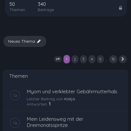
50
340
Themen
Beiträge
Neues Thema
1
…
2
3
4
5
15
Seite
1
von
15
N
Themen
Myom und verklebter Gebährmutterhals
Letzter Beitrag von
Katja
Antworten:
1
Mein Leidensweg mit der
Dreimonatsspritze