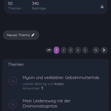
50
340
Themen
Beiträge
Neues Thema
1
…
2
3
4
5
15
Seite
1
von
15
N
Themen
Myom und verklebter Gebährmutterhals
Letzter Beitrag von
Katja
Antworten:
1
Mein Leidensweg mit der
Dreimonatsspritze