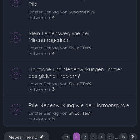
Pille
Letzter Beitrag von
Susanne1978
Antworten:
4
Mein Leidensweg wie bei
Mirenaträgerinen
Letzter Beitrag von
ShiLoTTe69
Antworten:
4
Hormone und Nebenwirkungen: Immer
das gleiche Problem?
Letzter Beitrag von
ShiLoTTe69
Antworten:
3
Pille Nebenwirkung wie bei Hormonspirale
Letzter Beitrag von
ShiLoTTe69
Antworten:
5
1
…
Neues Thema
2
3
4
5
15
N
Seite
1
von
15