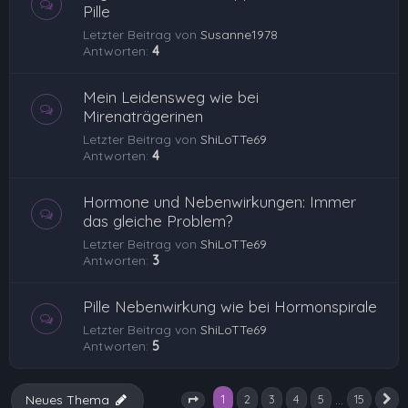
Pille
Letzter Beitrag von
Susanne1978
Antworten:
4
Mein Leidensweg wie bei
Mirenaträgerinen
Letzter Beitrag von
ShiLoTTe69
Antworten:
4
Hormone und Nebenwirkungen: Immer
das gleiche Problem?
Letzter Beitrag von
ShiLoTTe69
Antworten:
3
Pille Nebenwirkung wie bei Hormonspirale
Letzter Beitrag von
ShiLoTTe69
Antworten:
5
1
…
Neues Thema
2
3
4
5
15
N
Seite
1
von
15