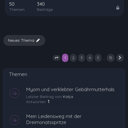
50
340
Themen
Beiträge
Neues Thema
1
…
2
3
4
5
15
Seite
1
von
15
N
Themen
Myom und verklebter Gebährmutterhals
Letzter Beitrag von
Katja
Antworten:
1
Mein Leidensweg mit der
Dreimonatsspritze