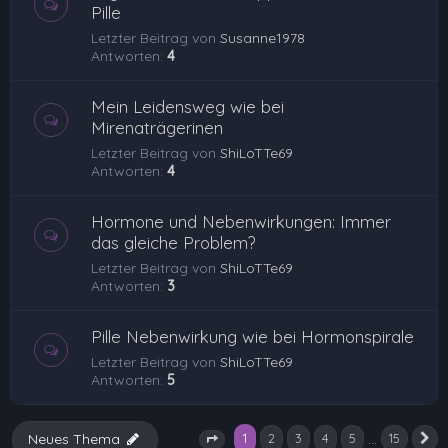
Pille
Letzter Beitrag von
Susanne1978
Antworten:
4
Mein Leidensweg wie bei
Mirenaträgerinen
Letzter Beitrag von
ShiLoTTe69
Antworten:
4
Hormone und Nebenwirkungen: Immer
das gleiche Problem?
Letzter Beitrag von
ShiLoTTe69
Antworten:
3
Pille Nebenwirkung wie bei Hormonspirale
Letzter Beitrag von
ShiLoTTe69
Antworten:
5
1
…
Neues Thema
2
3
4
5
15
N
Seite
1
von
15