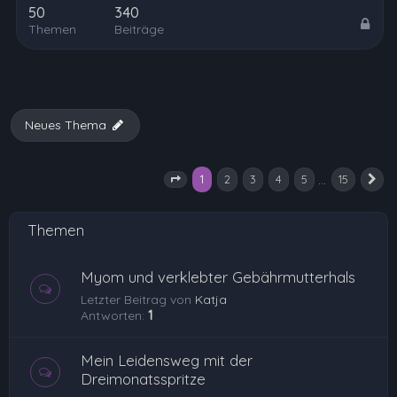
50
340
Themen
Beiträge
Neues Thema
1
…
2
3
4
5
15
Seite
1
von
15
N
Themen
Myom und verklebter Gebährmutterhals
Letzter Beitrag von
Katja
Antworten:
1
Mein Leidensweg mit der
Dreimonatsspritze