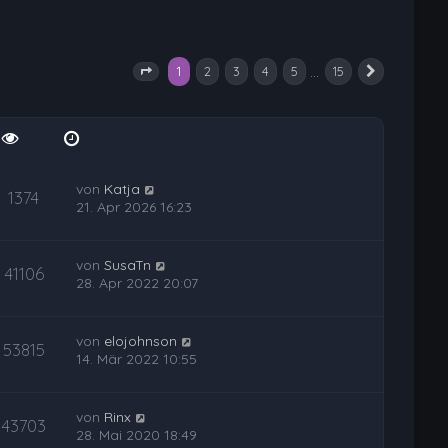
1
…
2
3
4
5
15
Seite
1
von
15
Nächste
von
Katja
1374
21. Apr 2026 16:23
von
SusaTn
41106
28. Apr 2022 20:07
von
elojohnson
53815
14. Mär 2022 10:55
von
Rinx
43703
28. Mai 2020 18:49