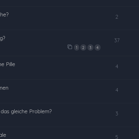
che?
2
ng?
37
1
2
3
4
e Pille
4
inen
4
das gleiche Problem?
3
ale
5