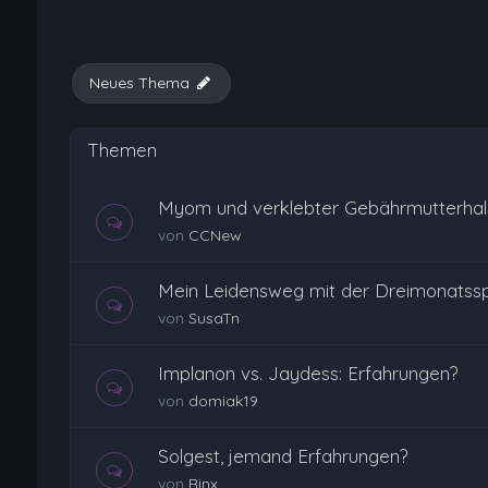
Neues Thema
Themen
Myom und verklebter Gebährmutterhal
von
CCNew
Mein Leidensweg mit der Dreimonatssp
von
SusaTn
Implanon vs. Jaydess: Erfahrungen?
von
domiak19
Solgest, jemand Erfahrungen?
von
Rinx