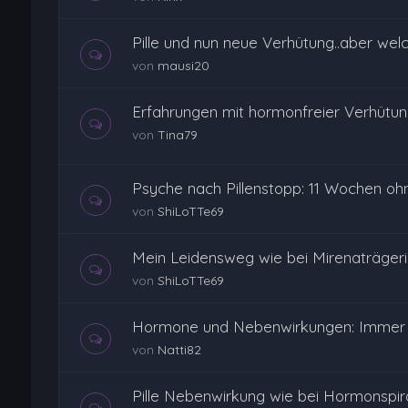
Pille und nun neue Verhütung..aber wel
von
mausi20
Erfahrungen mit hormonfreier Verhütu
von
Tina79
Psyche nach Pillenstopp: 11 Wochen ohn
von
ShiLoTTe69
Mein Leidensweg wie bei Mirenaträger
von
ShiLoTTe69
Hormone und Nebenwirkungen: Immer 
von
Natti82
Pille Nebenwirkung wie bei Hormonspir