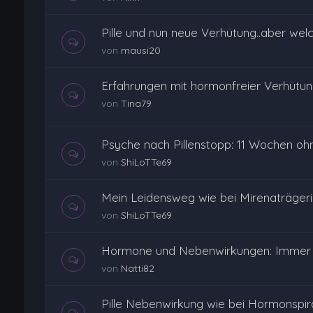
Pille und nun neue Verhütung..aber wel
von
mausi20
Erfahrungen mit hormonfreier Verhütu
von
Tina79
Psyche nach Pillenstopp: 11 Wochen ohn
von
ShiLoTTe69
Mein Leidensweg wie bei Mirenaträger
von
ShiLoTTe69
Hormone und Nebenwirkungen: Immer 
von
Natti82
Pille Nebenwirkung wie bei Hormonspir