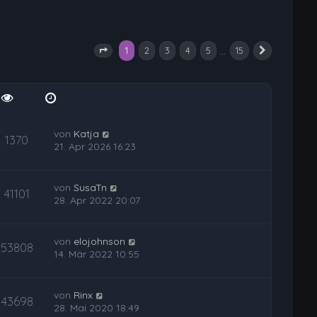
1
…
2
3
4
5
15
Seite
1
von
15
Nächste
von
Katja
1370
21. Apr 2026 16:23
von
SusaTn
41101
28. Apr 2022 20:07
von
elojohnson
53808
14. Mär 2022 10:55
von
Rinx
43698
28. Mai 2020 18:49