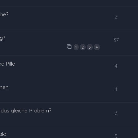
che?
2
ng?
37
1
2
3
4
e Pille
4
inen
4
das gleiche Problem?
3
ale
5