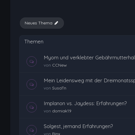
Neues Thema
Themen
Myom und verklebter Gebährmutterhal
von
CCNew
Mein Leidensweg mit der Dreimonatssp
von
SusaTn
Implanon vs. Jaydess: Erfahrungen?
von
domiak19
Solgest, jemand Erfahrungen?
von
Rinx