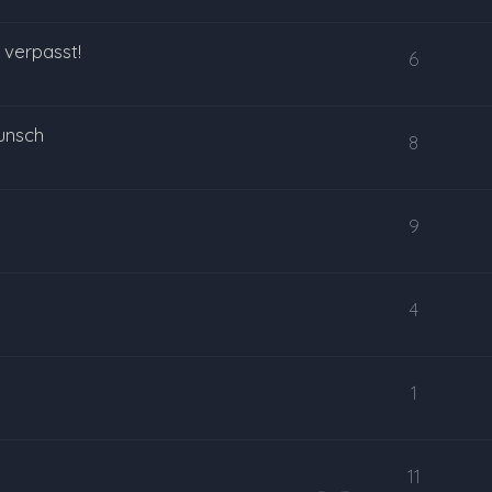
 verpasst!
6
unsch
8
9
4
1
11