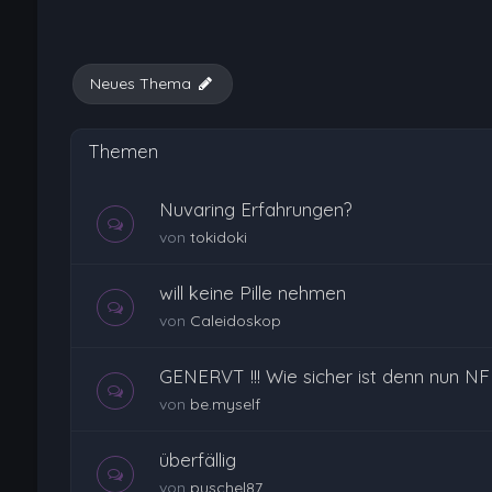
Neues Thema
Themen
Nuvaring Erfahrungen?
von
tokidoki
will keine Pille nehmen
von
Caleidoskop
GENERVT !!! Wie sicher ist denn nun NF
von
be.myself
überfällig
von
puschel87