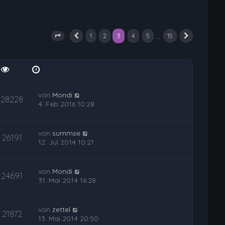
3
…
1
2
4
5
15
Seite
3
von
Vorherige
15
Nächste
von
Mondi
28228
4. Feb 2016 10:28
von
summse
26191
12. Jul 2014 10:21
von
Mondi
24691
31. Mai 2014 16:28
von
zettel
21872
13. Mai 2014 20:50