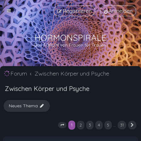
Registrieren
Anmelden
Forum
Zwischen Körper und Psyche
Zwischen Körper und Psyche
Neues Thema
1
…
2
3
4
5
31
Seite
1
von
31
N